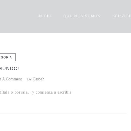
INICIO
QUIENES SOMOS
SERVIC
EGORÍA
MUNDO!
e A Comment
By
Casbah
ítala o bórrala, ¡y comienza a escribir!